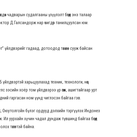
өх чадварын судалгааны үзүүлэлт бөгөөд энэ талаар
октор Д.Галсандорж нар өчигдөр танилцуулсан юм.
 үйлдвэрийг гадаад, дотоодод төлөөлөн сууж байсан
үйлдвэртэй харьцуулахад техник, технологи, нөөц
 зэсийн хоёр том үйлдвэрээ үр өгөөж, ашигтайгаар урт
дний гаргасан ном үүнд чиглэсэн байгаа гэв.
олж, Оюутолгойн бүлэг ордууд дэлхийн тэргүүлэх Индонез
 Ил уурхайн хүчин чадал дундаж түвшинд байгаа бөгөөд
олох төлөвтэй байна.