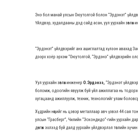
Энэ бол манай улсын Оюутолгой болон “Эрдэнэт” үйлдвэри
Үйлдвэр, худалдааны дэд сайд асан, уул уурхайн зөвлөх
“Эрдэнэт” үйлдвэрийг анх ашиглалтад хүлээн авахад Зас
дээрх хоёр эрхэм “Оюутолгой, “Эрдэнэ” үйлдвэрийн олон
Уул уурхайн зөвлөх инженер
О.Эрдэнээ,
“Эрдэнэт үйлдвэр
боломж, одоогийн явуулж буй үйл ажиллагаа нь тодорхой 
хугацаанд ажиллуулж, техник, технологийг улам боловср
Хүдрийн нөөцийг нь цэвэр металлаар авч үзвэл 44 сая то
улсын “Грасберг”, Чилийн “Эскондидо”-гийн уурхайн дара
дөнгөж эхлээд буй далд уурхайн үйлдвэрлэл төслийн хүчи