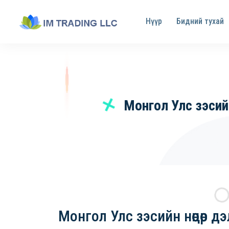
Нүүр
Бидний тухай
Монгол Улс зэсийн
Монгол Улс зэсийн нөөцөөр