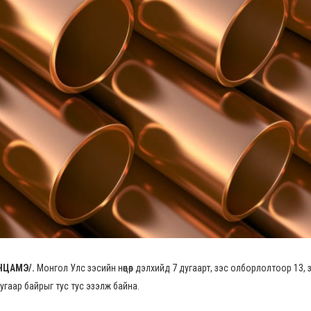
ОНЦАМЭ/.
Монгол Улс зэсийн нөөцөөр дэлхийд 7 дугаарт, зэс олборлолтоор 1
аар байрыг тус тус эзэлж байна.