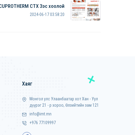
CUPROTHERM CTX Зэс хоолой
2024-06-17 03:58:20
Хаяг
Монгол улс Улаанбаатар хот Хан - Уул
дүүрэг 21 - р хороо, Өлзийтийн зам 121
info@imt.mn
+976 77109997