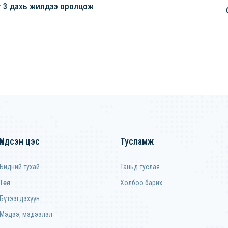
аг 3 дахь жилдээ оролцож
Үндсэн цэс
Тусламж
Бидний тухай
Таньд туслая
Төсөл
Холбоо барих
Бүтээгдэхүүн
Мэдээ, мэдээлэл