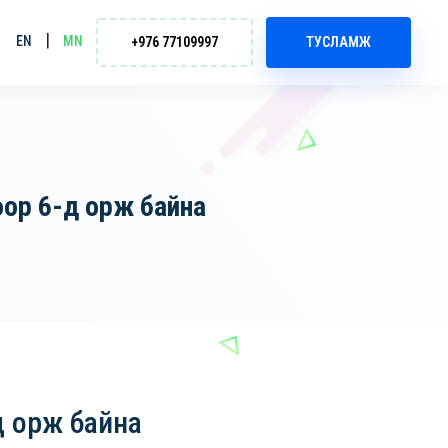
|
EN
MN
+976 77109997
ТУСЛАМЖ
тоор 6-д орж байна
д орж байна