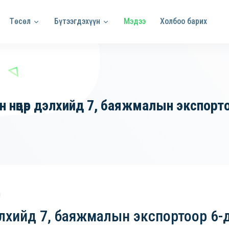
Төсөл
Бүтээгдэхүүн
Мэдээ
Холбоо барих
 нөөцөөр дэлхийд 7, баяжмалын экспор
 дэлхийд 7, баяжмалын экспортоор 6-