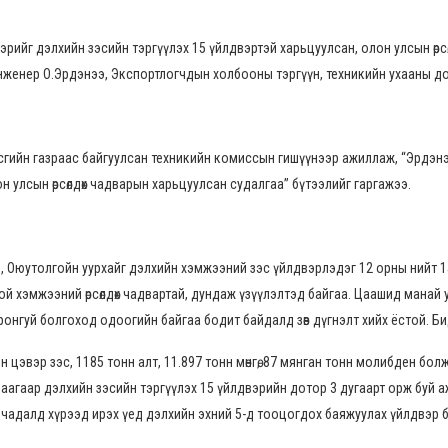
йг дэлхийн зэсийн тэргүүлэх 15 үйлдвэртэй харьцуулсан, олон улсын өрсөлд
 инженер О.Эрдэнээ, Экспортлогчдын холбооны тэргүүн, техникийн ухааны д
гийн газраас байгуулсан техникийн комиссын гишүүнээр ажиллаж, “Эрдэнэт”
 улсын өрсөлдөх чадварын харьцуулсан судалгаа” бүтээлийг гаргажээ.
, Оюутолгойн уурхайг дэлхийн хэмжээний зэс үйлдвэрлэдэг 12 орны нийт 15 
хэмжээний өрсөлдөх чадвартай, дундаж үзүүлэлтэд байгаа. Цаашид манай улс
онгуй болгоход одоогийн байгаа бодит байдалд зөв дүгнэлт хийх ёстой. Би
нн цэвэр зэс, 1185 тонн алт, 11.897 тонн мөнгө, 87 мянган тонн молибден б
агаар дэлхийн зэсийн тэргүүлэх 15 үйлдвэрийн дотор 3 дугаарт орж буй аж.
н чадалд хүрээд ирэх үед дэлхийн эхний 5-д тооцогдох баяжуулах үйлдвэр б