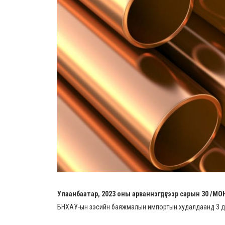
Улаанбаатар, 2023 оны арваннэгдүгээр сарын 30 /М
БНХАУ-ын зэсийн баяжмалын импортын худалдаанд 3 дуг